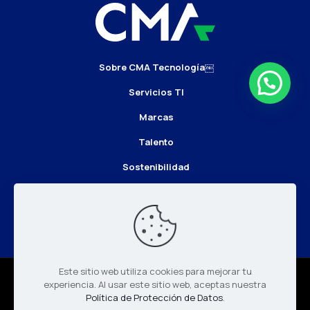
Sobre CMA Tecnología￼
Servicios TI
Marcas
Talento
Sostenibilidad
Noticias
Este sitio web utiliza cookies para mejorar tu
Términos y Condiciones
experiencia. Al usar este sitio web, aceptas nuestra
Política de Protección de Datos
.
Políticas de Privacidad